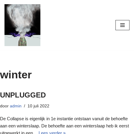
Ga
naar
de
inhoud
winter
UNPLUGGED
door
admin
10 juli 2022
De Collapse is eigenlijk in 1e instantie ontstaan vanuit de behoefte
aan een winterslaap. De behoefte aan een winterslaap heb ik eerst
uitgewerkt in een…
Lees verder »