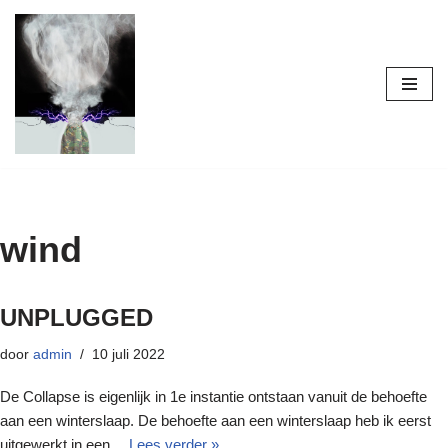
Ga
naar
de
inhoud
wind
UNPLUGGED
door
admin
10 juli 2022
De Collapse is eigenlijk in 1e instantie ontstaan vanuit de behoefte
aan een winterslaap. De behoefte aan een winterslaap heb ik eerst
uitgewerkt in een…
Lees verder »