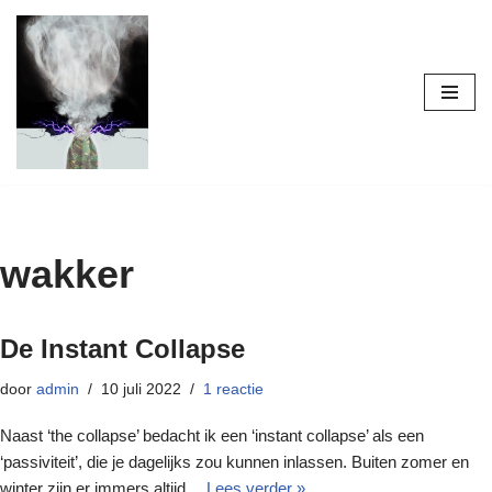
Ga
naar
de
inhoud
wakker
De Instant Collapse
door
admin
10 juli 2022
1 reactie
Naast ‘the collapse’ bedacht ik een ‘instant collapse’ als een
‘passiviteit’, die je dagelijks zou kunnen inlassen. Buiten zomer en
winter zijn er immers altijd…
Lees verder »