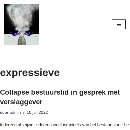
Ga
naar
de
inhoud
expressieve
Collapse bestuurslid in gesprek met
verslaggever
door
admin
10 juli 2022
Iedereen of vrijwel iedereen weet inmiddels van het bestaan van The