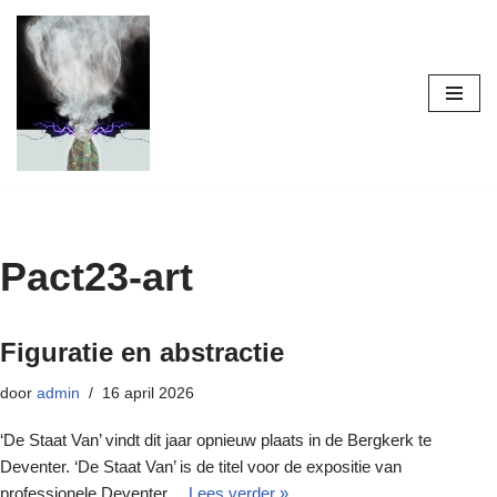
Ga
naar
de
inhoud
Pact23-art
Figuratie en abstractie
door
admin
16 april 2026
‘De Staat Van’ vindt dit jaar opnieuw plaats in de Bergkerk te
Deventer. ‘De Staat Van’ is de titel voor de expositie van
professionele Deventer…
Lees verder »