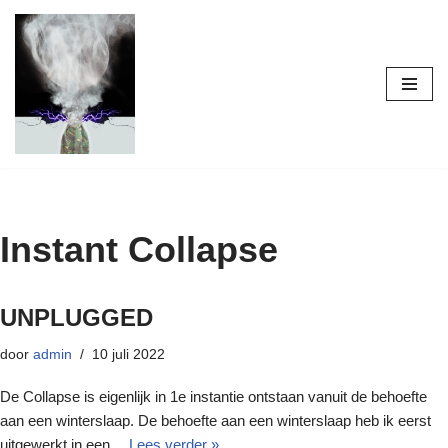
Ga
naar
de
inhoud
Instant Collapse
UNPLUGGED
door
admin
10 juli 2022
De Collapse is eigenlijk in 1e instantie ontstaan vanuit de behoefte
aan een winterslaap. De behoefte aan een winterslaap heb ik eerst
uitgewerkt in een…
Lees verder »